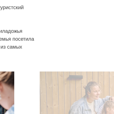
уристский
риладожья
семья посетила
 из самых