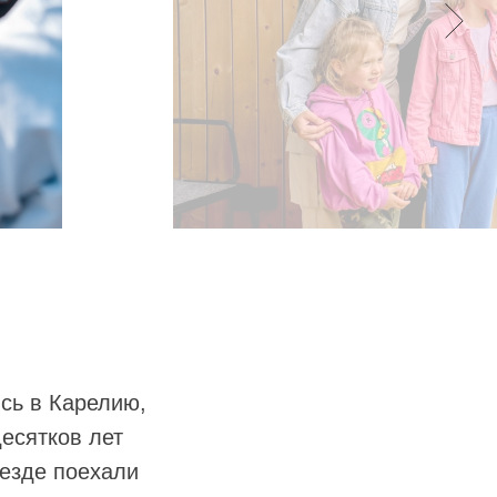
ись в Карелию,
десятков лет
оезде поехали