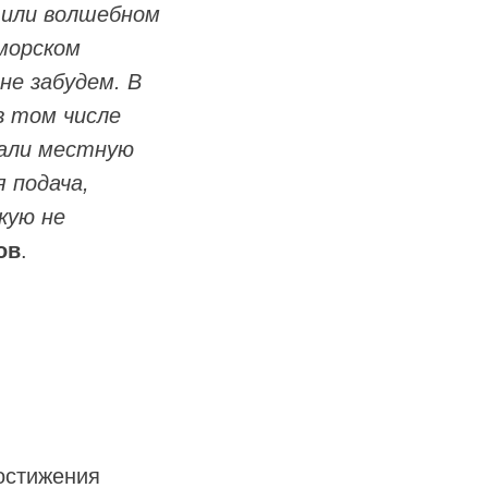
й или волшебном
морском
не забудем. В
в том числе
вали местную
я подача,
кую не
ов
.
остижения