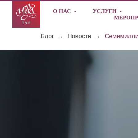
О НАС
УСЛУГИ
МЕРОП
Блог
→
Новости
→
Семимиллио