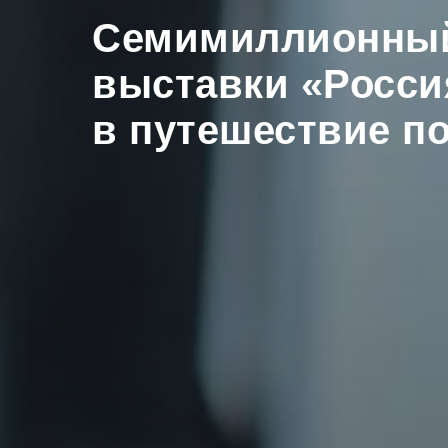
Семимиллионный
выставки «Росси
в путешествие п