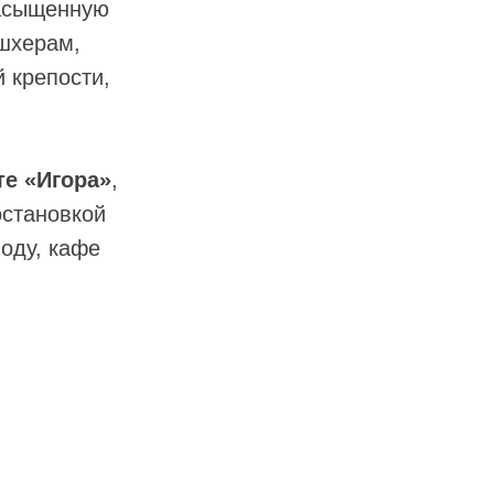
насыщенную
шхерам,
 крепости,
те «Игора»
,
остановкой
воду, кафе