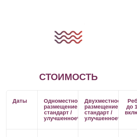
СТОИМОСТЬ
Даты
Одноместное
Двухместное
Ре
размещение
размещение
до 
стандарт /
стандарт /
вкл
улучшенное*
улучшенное*