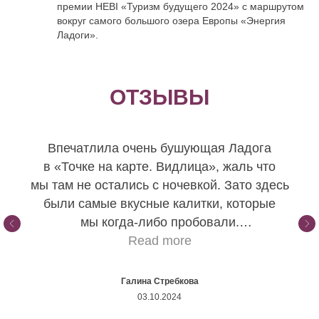
премии HEBI «Туризм будущего 2024» с маршрутом
вокруг самого большого озера Европы «Энергия
Ладоги».
ОТЗЫВЫ
Впечатлила очень бушующая Ладога
в «Точке на карте. Видлица», жаль что
мы там не остались с ночевкой. Зато здесь
были самые вкусные калитки, которые
мы когда-либо пробовали.
Хочется отметить работу нашего гида
Read more
Ярослава — кладезь интересной
информации. По организации группы, всё
Галина Стребкова
четко, по делу и доброжелательно.
03.10.2024