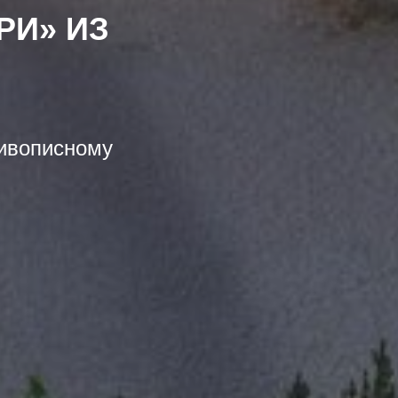
РИ» ИЗ
ивописному