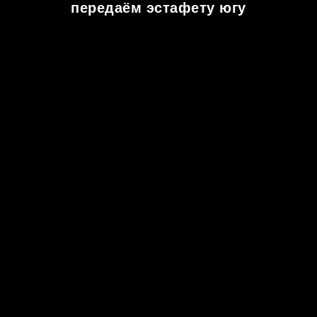
передаём эстафету югу