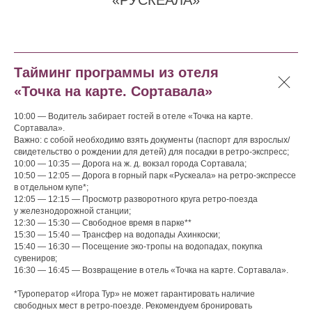
«РУСКЕАЛА»
Тайминг программы из отеля
«Точка на карте. Сортавала»
10:00 — Водитель забирает гостей в отеле «Точка на карте.
Сортавала».
Важно: с собой необходимо взять документы (паспорт для взрослых/
свидетельство о рождении для детей) для посадки в ретро-экспресс;
10:00 — 10:35 — Дорога на ж. д. вокзал города Сортавала;
10:50 — 12:05 — Дорога в горный парк «Рускеала» на ретро-экспрессе
в отдельном купе*;
12:05 — 12:15 — Просмотр разворотного круга ретро-поезда
у железнодорожной станции;
12:30 — 15:30 — Свободное время в парке**
15:30 — 15:40 — Трансфер на водопады Ахинкоски;
15:40 — 16:30 — Посещение эко-тропы на водопадах, покупка
сувениров;
16:30 — 16:45 — Возвращение в отель «Точка на карте. Сортавала».
*Туроператор «Игора Тур» не может гарантировать наличие
свободных мест в ретро-поезде. Рекомендуем бронировать