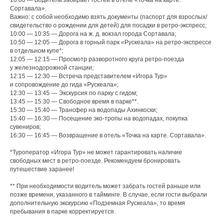
10:00 — Водитель забирает гостей в отеле «Точка на карте.
Сортавала».
Важно: с собой необходимо взять документы (паспорт для взрослых/
свидетельство о рождении для детей) для посадки в ретро-экспресс;
10:00 — 10:35 — Дорога на ж. д. вокзал города Сортавала;
10:50 — 12:05 — Дорога в горный парк «Рускеала» на ретро-экспрессе
в отдельном купе*;
12:05 — 12:15 — Просмотр разворотного круга ретро-поезда
у железнодорожной станции;
12:15 — 12:30 — Встреча представителем «Игора Тур»
и сопровождение до гида «Рускеала»;
12:30 — 13:45 — Экскурсия по парку с гидом;
13:45 — 15:30 — Свободное время в парке**.
15:30 — 15:40 — Трансфер на водопады Ахинкоски;
15:40 — 16:30 — Посещение эко-тропы на водопадах, покупка
сувениров;
16:30 — 16:45 — Возвращение в отель «Точка на карте. Сортавала».
*Туроператор «Игора Тур» не может гарантировать наличие
свободных мест в ретро-поезде. Рекомендуем бронировать
путешествие заранее!
** При необходимости водитель может забрать гостей раньше или
позже времени, указанного в тайминге. В случае, если гости выбрали
дополнительную экскурсию «Подземная Рускеала», то время
пребывания в парке корректируется.