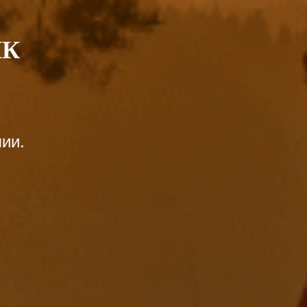
ИК
ии.