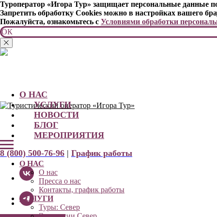
Туроператор «Игора Тур» защищает персональные данные пол
Запретить обработку Cookies можно в настройках вашего бра
Пожалуйста, ознакомьтесь с
Условиями обработки персонал
ОК
О НАС
УСЛУГИ
НОВОСТИ
БЛОГ
МЕРОПРИЯТИЯ
8 (800) 500-76-96
|
График работы
О НАС
О нас
Пресса о нас
Контакты, график работы
УСЛУГИ
Туры: Север
Экскурсии Север