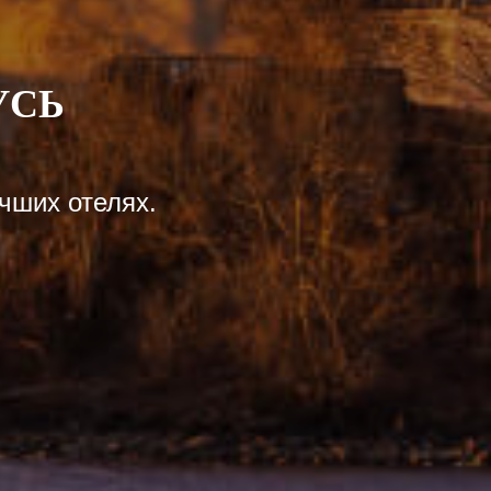
УСЬ
чших отелях.