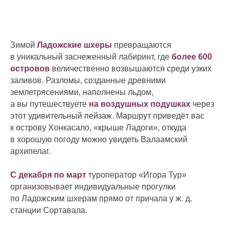
Зимой
Ладожские шхеры
превращаются
в уникальный заснеженный лабиринт, где
более 600
островов
величественно возвышаются среди узких
заливов. Разломы, созданные древними
землетрясениями, наполнены льдом,
а вы путешествуете
на воздушных подушках
через
этот удивительный пейзаж. Маршрут приведёт вас
к острову Хонкасало, «крыше Ладоги», откуда
в хорошую погоду можно увидеть Валаамский
архипелаг.
С декабря по март
туроператор «Игора Тур»
организовывает индивидуальные прогулки
по Ладожским шхерам прямо от причала у ж. д.
станции Сортавала.