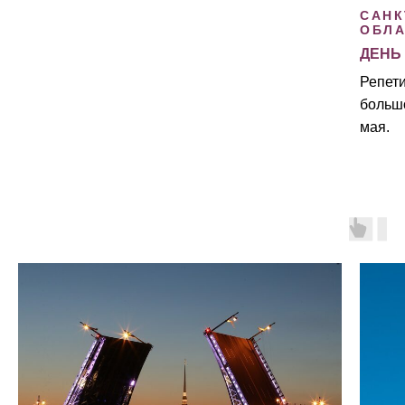
САНК
ОБЛА
ДЕНЬ
Репет
большо
мая.