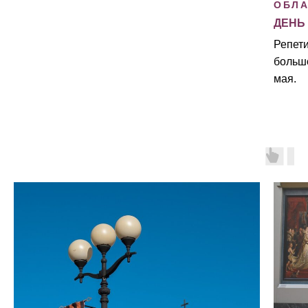
ОБЛА
ДЕНЬ
Репет
большо
мая.