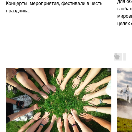
для о
Концерты, мероприятия, фестивали в честь
глоба
праздника.
миров
целях 