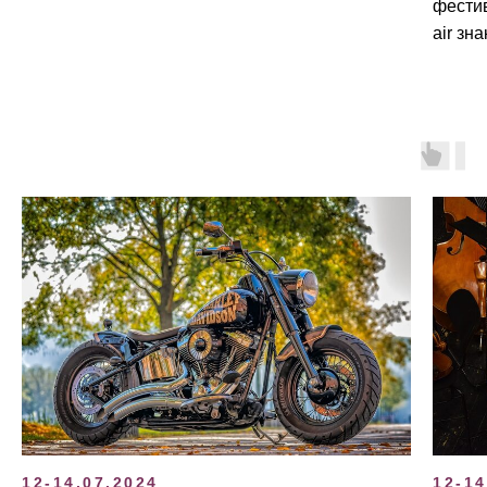
фести
air зн
12-14.07.2024
12-14