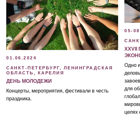
05-08
САНК
XXVI
ЭКОН
01.06.2024
Одно 
САНКТ-ПЕТЕРБУРГ, ЛЕНИНГРАДСКАЯ
деловы
ОБЛАСТЬ, КАРЕЛИЯ
завое
ДЕНЬ МОЛОДЕЖИ
для о
Концерты, мероприятия, фестивали в честь
глоба
праздника.
миров
целях 