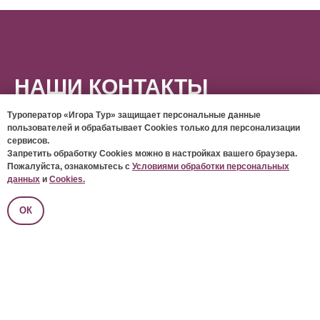
НАШИ КОНТАКТЫ
Туроператор «Игора Тур» защищает персональные данные
пользователей и обрабатывает Cookies только для персонализации
сервисов.
Запретить обработку Cookies можно в настройках вашего браузера.
Федеральный номер (бесплатно на территории РФ):
8 (800)
Пожалуйста, ознакомьтесь с
Условиями обработки персональных
500-76-96
данных
и
Cookies.
Эл.почта:
info@igoratour.ru
Санкт-Петербург г., ул. Дивенская, д. 1, БЦ «Лангензипен»,
ОК
офис 702
(ст. м. «Горьковская»)
ПН-ПТ: с 10:00 до 19:00