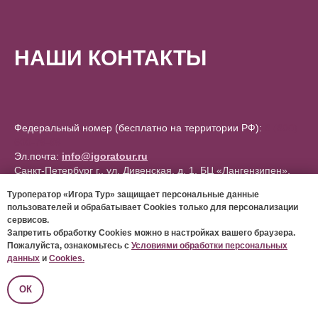
НАШИ КОНТАКТЫ
Федеральный номер (бесплатно на территории РФ):
8 (800)
500-76-96
Эл.почта:
info@igoratour.ru
Санкт-Петербург г., ул. Дивенская, д. 1, БЦ «Лангензипен»,
офис 702
Туроператор «Игора Тур» защищает персональные данные
(ст. м. «Горьковская»)
пользователей и обрабатывает Cookies только для персонализации
ПН-ПТ: с 10:00 до 19:00
сервисов.
Запретить обработку Cookies можно в настройках вашего браузера.
Пожалуйста, ознакомьтесь с
Условиями обработки персональных
данных
и
Cookies.
ОК