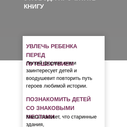
КНИГУ
УВЛЕЧЬ РЕБЕНКА
ПЕРЕД
Легкий формат книги
ПУТЕШЕСТВИЕМ
заинтересует детей и
воодушевит повторить путь
героев любимой истории.
ПОЗНАКОМИТЬ ДЕТЕЙ
СO ЗНАКОВЫМИ
МЕСТАМИ
Книга покажет, что старинные
здания,